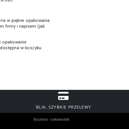
1,4 mm
.
ria w piękne opakowania
em firmy i napisem (jak
ać opakowanie
 dostępna w koszyku.
BLIK, SZYBKIE PRZELEWY
Biżuteria - ciekawostki