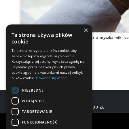
×
Ta strona używa plików
srebro
bransoletka srebrna
biżuteria
myszka miki
ce
cookie
Ta strona korzysta z plików cookie, aby
zapewnić lepszą wygodę użytkowania.
Korzystając z tej strony, wyrażasz zgodę na
używanie przez nas wszystkich plików
cookie zgodnie z warunkami naszej polityki
plików cookie.
Dowiedz się więcej
NIEZBĘDNE
WYDAJNOŚĆ
DARMOWA DOSTAWA OD 200,00 ZŁ
TARGETOWANIE
Warunki zakupów
FUNKCJONALNOŚĆ