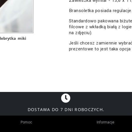
Zawieszka wymiar - 13,6 x 1
Bransoletka posiada regulacje
Standardowo pakowana biżute
filcowe z wkładką białą z logi
na zdjęciu).
lebrytka
miki
Jeśli chcesz zamiennie wybr
prezentowe to jest taka opcja
DOSTAWA DO 7 DNI ROBOCZYCH.
Pomoc
Informacje