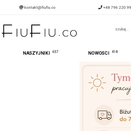
kontakt@fiufiu.co
+48 796 220 9
szukaj...
657
418
NASZYJNIKI
NOWOSCI