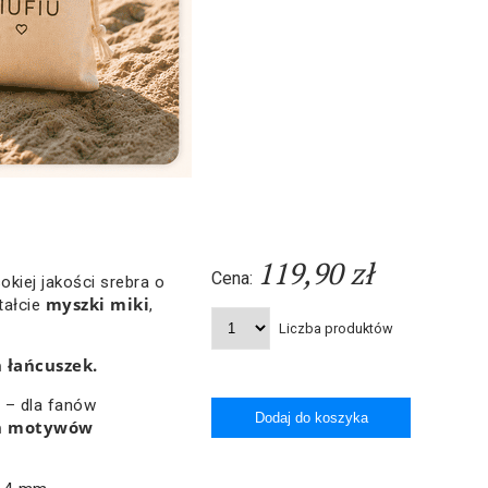
119,90 zł
Cena:
kiej jakości srebra o
myszki miki
tałcie
,
Liczba produktów
 łańcuszek.
ą
– dla fanów
h motywów