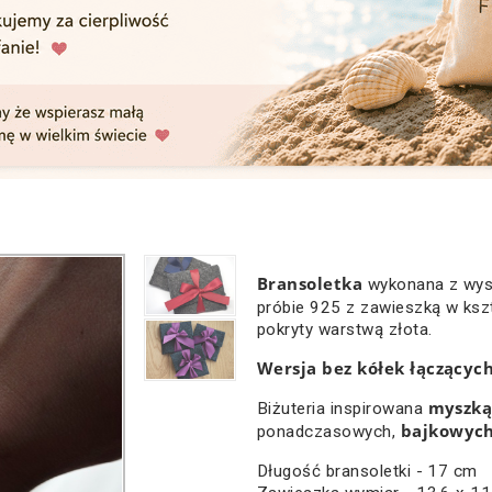
Bransoletka
wykonana z wyso
próbie 925 z zawieszką w ksz
pokryty warstwą złota.
Wersja bez kółek łączących
myszk
Biżuteria inspirowana
bajkowyc
ponadczasowych,
Długość bransoletki - 17 cm