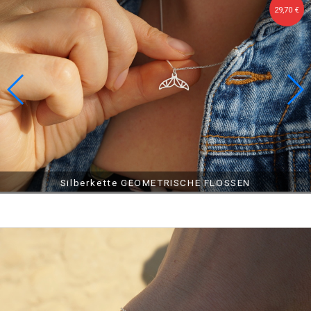
29,70 €
35,11 €
37,81 €
Silberkette FLUGZEUGFENSTER
Silberkette RAD
Silberkette GEOMETRISCHE FLOSSEN
Bransoleta srebrna, pozłacana KLASYK