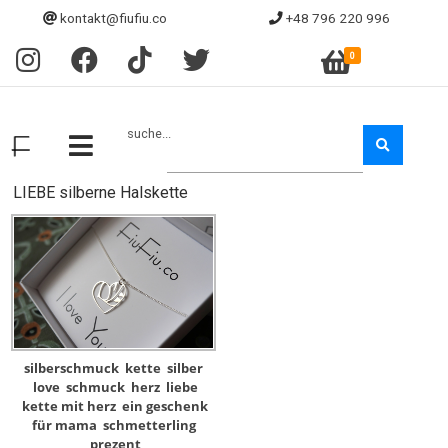
kontakt@fiufiu.co
+48 796 220 996
0
suche...
LIEBE silberne Halskette
silberschmuck
kette
silber
love
schmuck
herz
liebe
kette mit herz
ein geschenk
für mama
schmetterling
prezent