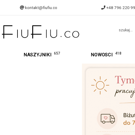
kontakt@fiufiu.co
+48 796 220 9
szukaj...
657
418
NASZYJNIKI
NOWOSCI