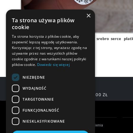
×
Ta strona używa plików
cookie
Ta strona korzysta z plików cookie, aby
łańcuszek srebrny
łańcuszek
srebro
serce
płat
zapewnić lepszą wygodę użytkowania.
Korzystając z tej strony, wyrażasz zgodę na
używanie przez nas wszystkich plików
cookie zgodnie z warunkami naszej polityki
plików cookie.
Dowiedz się więcej
NIEZBĘDNE
WYDAJNOŚĆ
DARMOWA DOSTAWA OD 200,00 ZŁ
TARGETOWANIE
Warunki zakupów
FUNKCJONALNOŚĆ
NIESKLASYFIKOWANE
Czas realizacji zamówienia