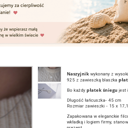
Naszyjnik
wykonany z wysokie
pła
925 z zawieszką blaszka
płatek śniegu
Bo każdy
jest 
Długość łańcuszka- 45 cm
Rozmiar zawieszki - 15 x 17
Zapakowana w eleganckie filc
wkładką i logiem firmy, stano
prezent.