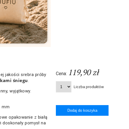
119,90 zł
Cena:
j jakości srebra próby
tkami śniegu
.
Liczba produktów
inny, wyjątkowy.
,1 mm
owe opakowanie z białą
wi doskonały pomysł na