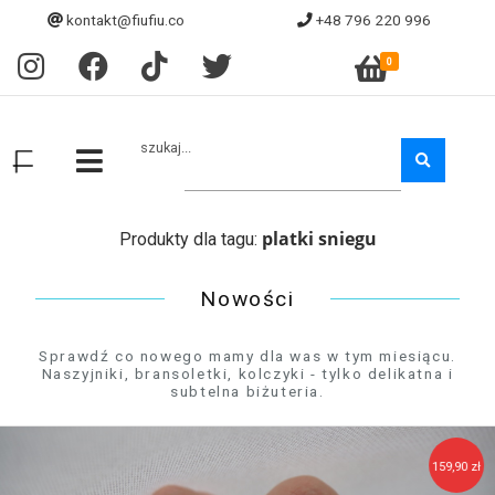
kontakt@fiufiu.co
+48 796 220 996
0
szukaj...
platki sniegu
Produkty dla tagu:
Nowości
Sprawdź co nowego mamy dla was w tym miesiącu.
Naszyjniki, bransoletki, kolczyki - tylko delikatna i
subtelna biżuteria.
159,90 zł
129,90 zł