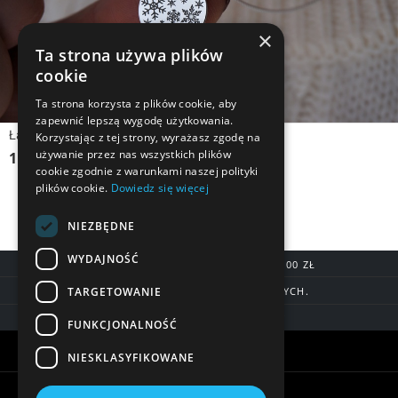
×
Ta strona używa plików
cookie
Ta strona korzysta z plików cookie, aby
zapewnić lepszą wygodę użytkowania.
Łańcuszek srebrny BLASZKA Z PŁATKAMI ŚNIEGU II
Korzystając z tej strony, wyrażasz zgodę na
używanie przez nas wszystkich plików
119,90 zł
cookie zgodnie z warunkami naszej polityki
plików cookie.
Dowiedz się więcej
NIEZBĘDNE
WYDAJNOŚĆ
DARMOWA DOSTAWA OD 200,00 ZŁ
TARGETOWANIE
DOSTAWA DO 7 DNI ROBOCZYCH.
BLIK, SZYBKIE PRZELEWY
FUNKCJONALNOŚĆ
Warunki zakupów
NIESKLASYFIKOWANE
Pomoc