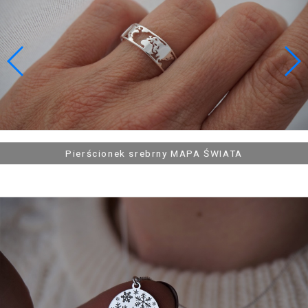
144,90 zł
129,90 zł
Łańcuszek srebrny ŚPIĄCY KOTEK, KOT
Łańcuszek srebrny, pozlacana PRZESŁONA OBIEKTYWU,
Łańcuszek srebrny PURA VIDA z sercem
Pierścionek srebrny MAPA ŚWIATA
MIGAWKA, APARAT