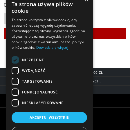
119,90 zł
Ta strona używa plików
Cena:
cookie
Ta strona korzysta z plików cookie, aby
zapewnić lepszą wygodę użytkowania.
Korzystając z tej strony, wyrażasz zgodę na
używanie przez nas wszystkich plików
cookie zgodnie z warunkami naszej polityki
plików cookie.
Dowiedz się więcej
NIEZBĘDNE
WYDAJNOŚĆ
DARMOWA DOSTAWA OD 200,00 ZŁ
TARGETOWANIE
DOSTAWA DO 7 DNI ROBOCZYCH.
BLIK, SZYBKIE PRZELEWY
FUNKCJONALNOŚĆ
Warunki zakupów
NIESKLASYFIKOWANE
Pomoc
AKCEPTUJ WSZYSTKIE
Informacje