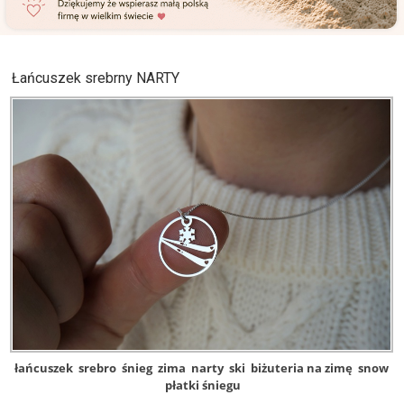
Łańcuszek srebrny NARTY
łańcuszek
srebro
śnieg
zima
narty
ski
biżuteria na zimę
snow
płatki śniegu