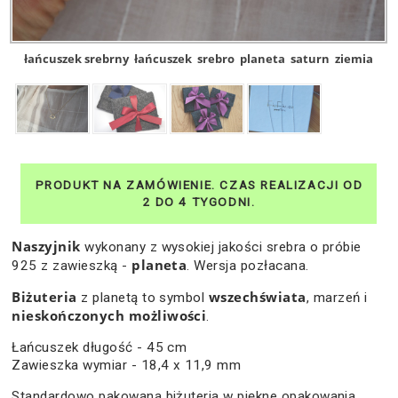
łańcuszek srebrny
łańcuszek
srebro
planeta
saturn
ziemia
Naszyjnik
wykonany z wysokiej jakości srebra o próbie
planeta
925 z zawieszką -
. Wersja pozłacana.
Biżuteria
wszechświata
z planetą to symbol
, marzeń i
nieskończonych możliwości
.
Łańcuszek długość - 45 cm
Zawieszka wymiar - 18,4 x 11,9 mm
Standardowo pakowana biżuteria w piękne opakowania