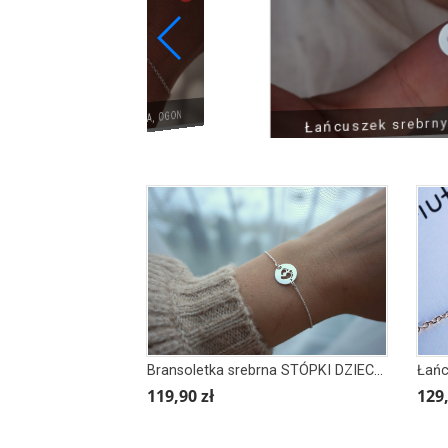
nsoletka srebrna PŁETWA, OGON
Łańcuszek srebrny RA
MUSZL
Bransoletka srebrna STÓPKI DZIECKA
119,90 zł
129,