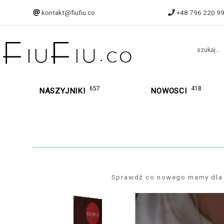
kontakt@fiufiu.co
+48 796 220 9
szukaj...
657
418
NASZYJNIKI
NOWOSCI
Sprawdź co nowego mamy dla was
109,90 zł