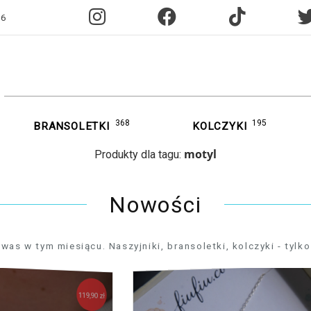
96
368
195
BRANSOLETKI
KOLCZYKI
motyl
Produkty dla tagu:
Nowości
 w tym miesiącu. Naszyjniki, bransoletki, kolczyki - tylko 
119,90 zł