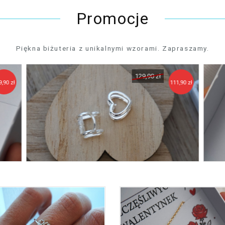
Promocje
Piękna biżuteria z unikalnymi wzorami. Zapraszamy.
129,90 zł
9,90 zł
111,90 zł