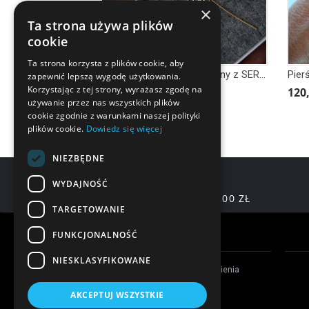
×
Ta strona używa plików
cookie
Ta strona korzysta z plików cookie, aby
Naszyjnik srebrny, pozłacany z SERCEM z napisem LOVE MIŁOŚĆ
Pier
zapewnić lepszą wygodę użytkowania.
Korzystając z tej strony, wyrażasz zgodę na
120,90 zł
120,
używanie przez nas wszystkich plików
cookie zgodnie z warunkami naszej polityki
plików cookie.
Dowiedz się więcej
NIEZBĘDNE
WYDAJNOŚĆ
DARMOWA DOSTAWA OD 200,00 ZŁ
TARGETOWANIE
Warunki zakupów
FUNKCJONALNOŚĆ
NIESKLASYFIKOWANE
Czas realizacji zamówienia
Formy płatności
AKCEPTUJ WSZYSTKIE