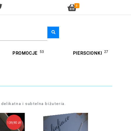
0
53
27
PROMOCJE
PIERSCIONKI
delikatna i subtelna biżuteria.
129,90 zł
139,90 zł