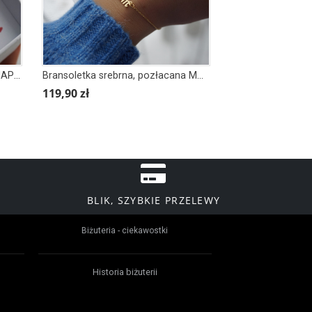
Łańcuszek srebrny, pozłacany NAPIS LOVE
Bransoletka srebrna, pozłacana MOM, MAMA, SERCE
119,90 zł
BLIK, SZYBKIE PRZELEWY
Biżuteria - ciekawostki
Historia biżuterii