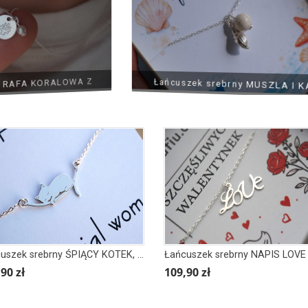
FA KORALOWA Z
Łańcuszek srebrny MUSZLA I KAM
CHORWACKI Z WYSPY BRAĆ
Ą
Łańcuszek srebrny ŚPIĄCY KOTEK, KOT
Łańcuszek srebrny NAPIS LOVE
90 zł
109,90 zł