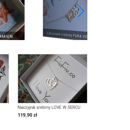
Łańcuszek srebrny PURA VIDA z sercem
IEŃ
Naszyjnik srebrny LOVE W SERCU
119,90 zł