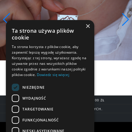
×
Ta strona używa plików
cookie
Ta strona korzysta z plików cookie, aby
zapewnić lepszą wygodę użytkowania.
Korzystając z tej strony, wyrażasz zgodę na
używanie przez nas wszystkich plików
cookie zgodnie z warunkami naszej polityki
plików cookie.
Dowiedz się więcej
NIEZBĘDNE
WYDAJNOŚĆ
DARMOWA DOSTAWA OD 200,00 ZŁ
TARGETOWANIE
DOSTAWA DO 7 DNI ROBOCZYCH.
BLIK, SZYBKIE PRZELEWY
FUNKCJONALNOŚĆ
Warunki zakupów
NIESKLASYFIKOWANE