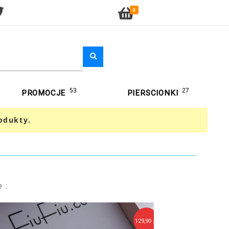
0
53
27
PROMOCJE
PIERSCIONKI
odukty.
 :
129,90 zł