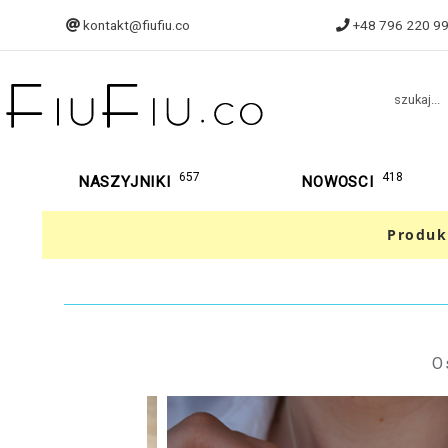
kontakt@fiufiu.co
+48 796 220 9
szukaj...
657
418
NASZYJNIKI
NOWOSCI
Produk
O
129,90 zł
12