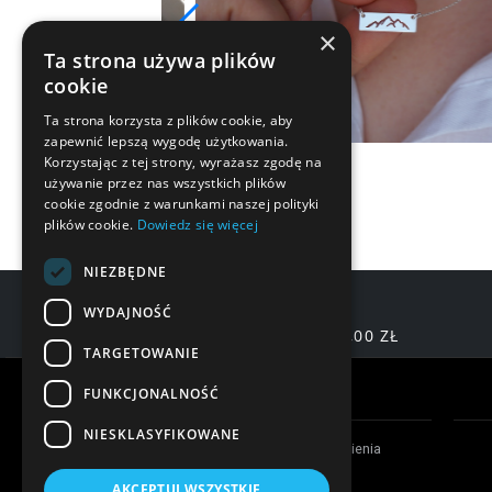
×
Ta strona używa plików
cookie
Ta strona korzysta z plików cookie, aby
zapewnić lepszą wygodę użytkowania.
Korzystając z tej strony, wyrażasz zgodę na
używanie przez nas wszystkich plików
cookie zgodnie z warunkami naszej polityki
plików cookie.
Dowiedz się więcej
NIEZBĘDNE
WYDAJNOŚĆ
DARMOWA DOSTAWA OD 200,00 ZŁ
TARGETOWANIE
Warunki zakupów
FUNKCJONALNOŚĆ
NIESKLASYFIKOWANE
Czas realizacji zamówienia
Formy płatności
AKCEPTUJ WSZYSTKIE