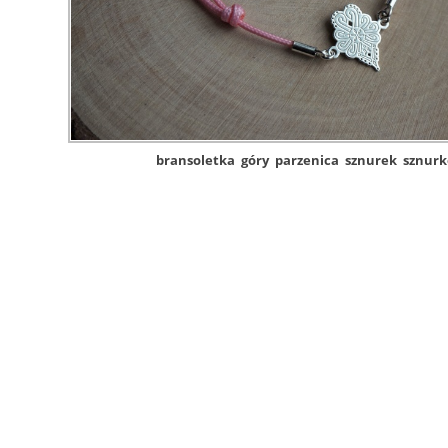
bransoletka
góry
parzenica
sznurek
sznur