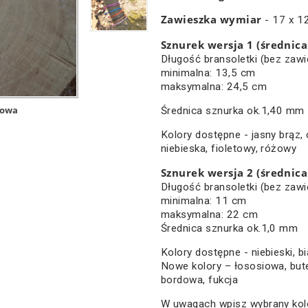
Zawieszka wymiar
- 17 x 
Sznurek wersja 1 (średnic
Długość bransoletki (bez zawi
minimalna: 13,5 cm
maksymalna: 24,5 cm
kowa
Średnica sznurka ok.1,40 mm
Kolory dostępne - jasny brąz, 
niebieska, fioletowy, różowy
Sznurek wersja 2 (średnica
Długość bransoletki (bez zawi
minimalna: 11 cm
maksymalna: 22 cm
Średnica sznurka ok.1,0 mm
Kolory dostępne - niebieski, bia
Nowe kolory – łososiowa, but
bordowa, fukcja
W uwagach wpisz wybrany kolo