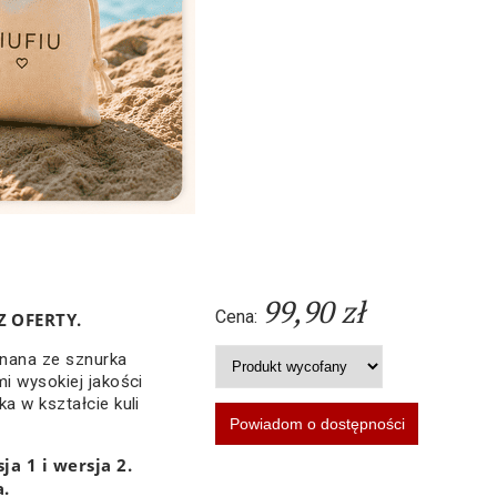
99,90 zł
Cena:
 OFERTY.
nana ze sznurka
mi wysokiej jakości
a w kształcie kuli
ja 1 i wersja 2.
a.