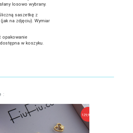
słany losowo wybrany.
śliczną saszetkę z
(jak na zdjęciu). Wymiar
ać opakowanie
 dostępna w koszyku.
 :
129,90 zł