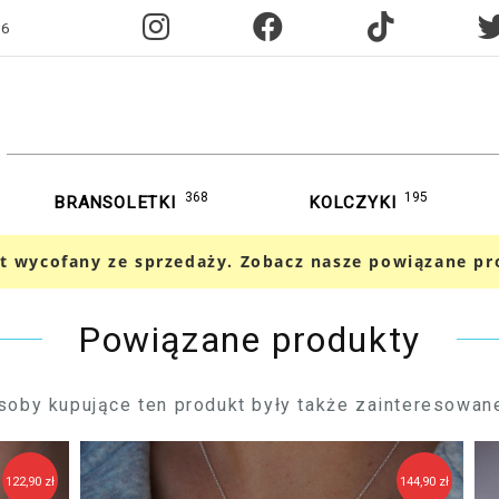
96
368
195
BRANSOLETKI
KOLCZYKI
t wycofany ze sprzedaży. Zobacz nasze powiązane pr
Powiązane produkty
soby kupujące ten produkt były także zainteresowane
2,90 zł
144,90 zł