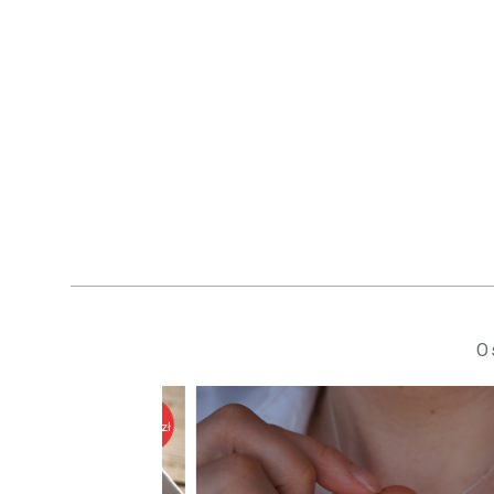
O
129,90 zł
12