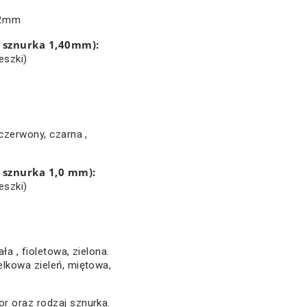
12mm
a sznurka 1,40mm):
eszki)
czerwony, czarna ,
 sznurka 1,0 mm):
eszki)
ła , fioletowa, zielona.
elkowa zieleń, miętowa,
r oraz rodzaj sznurka.