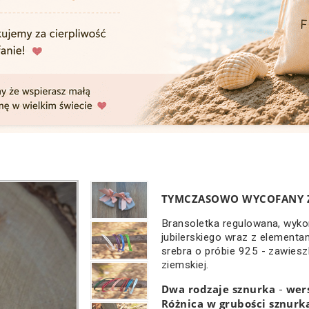
TYMCZASOWO WYCOFANY Z
Bransoletka regulowana, wyko
jubilerskiego wraz z elementa
srebra o próbie 925 - zawieszk
ziemskiej.
Dwa rodzaje sznurka
wers
-
Różnica w grubości sznurk