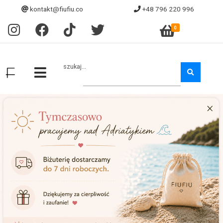
kontakt@fiufiu.co
+48 796 220 996
0
szukaj...