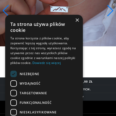
×
Ta strona używa plików
cookie
Ta strona korzysta z plików cookie, aby
zapewnić lepszą wygodę użytkowania.
Korzystając z tej strony, wyrażasz zgodę na
używanie przez nas wszystkich plików
cookie zgodnie z warunkami naszej polityki
plików cookie.
Dowiedz się więcej
NIEZBĘDNE
DARMOWA DOSTAWA OD 200,00 ZŁ
WYDAJNOŚĆ
DOSTAWA DO 7 DNI ROBOCZYCH.
TARGETOWANIE
BLIK, SZYBKIE PRZELEWY
FUNKCJONALNOŚĆ
Warunki zakupów
NIESKLASYFIKOWANE