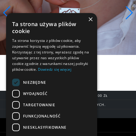
×
Ta strona używa plików
cookie
Ta strona korzysta z plików cookie, aby
zapewnić lepszą wygodę użytkowania.
Korzystając z tej strony, wyrażasz zgodę na
używanie przez nas wszystkich plików
cookie zgodnie z warunkami naszej polityki
plików cookie.
Dowiedz się więcej
NIEZBĘDNE
WYDAJNOŚĆ
DARMOWA DOSTAWA OD 200,00 ZŁ
TARGETOWANIE
DOSTAWA DO 7 DNI ROBOCZYCH.
BLIK, SZYBKIE PRZELEWY
FUNKCJONALNOŚĆ
Warunki zakupów
NIESKLASYFIKOWANE