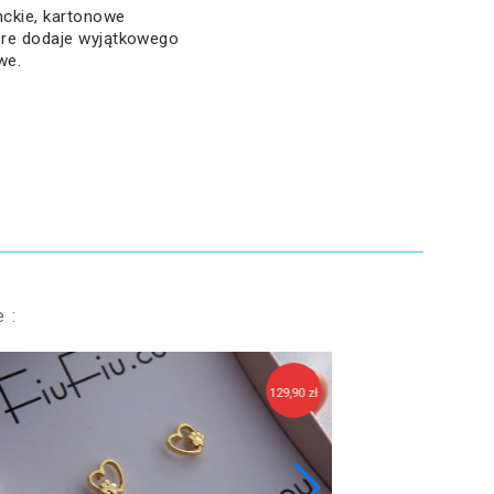
ckie, kartonowe
tóre dodaje wyjątkowego
we.
 :
129,90 zł