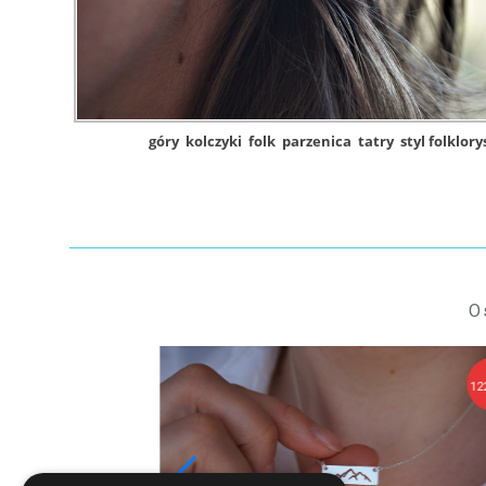
góry
kolczyki
folk
parzenica
tatry
styl folklor
O
129,90 zł
12