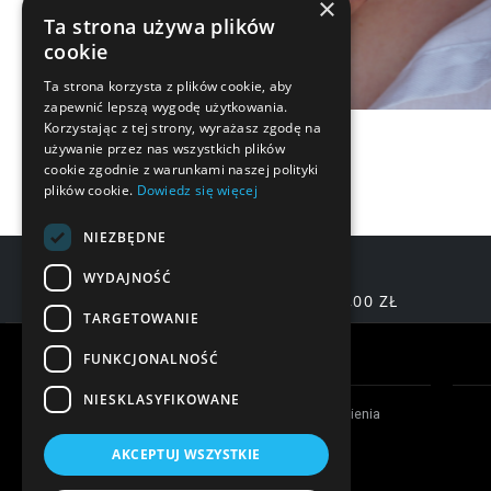
×
Ta strona używa plików
cookie
Ta strona korzysta z plików cookie, aby
zapewnić lepszą wygodę użytkowania.
Korzystając z tej strony, wyrażasz zgodę na
używanie przez nas wszystkich plików
cookie zgodnie z warunkami naszej polityki
plików cookie.
Dowiedz się więcej
NIEZBĘDNE
WYDAJNOŚĆ
DARMOWA DOSTAWA OD 200,00 ZŁ
TARGETOWANIE
Warunki zakupów
FUNKCJONALNOŚĆ
NIESKLASYFIKOWANE
Czas realizacji zamówienia
Formy płatności
AKCEPTUJ WSZYSTKIE
Koszty dostawy