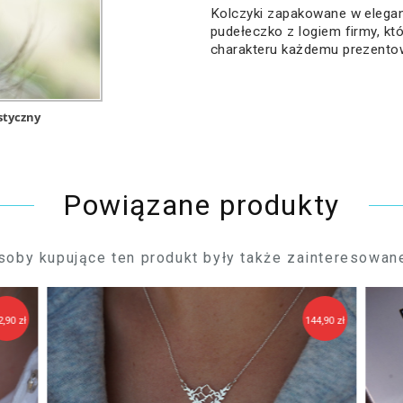
Kolczyki zapakowane w elegan
pudełeczko z logiem firmy, k
charakteru każdemu prezento
ystyczny
Powiązane produkty
soby kupujące ten produkt były także zainteresowane
2,90 zł
144,90 zł