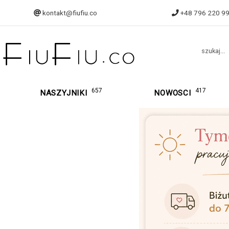
kontakt@fiufiu.co
+48 796 220 9
szukaj...
657
417
NASZYJNIKI
NOWOSCI