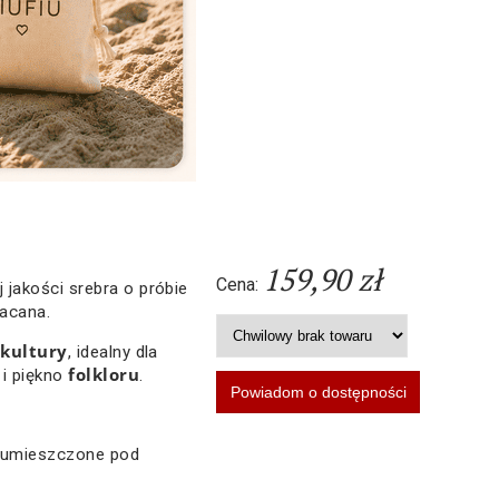
159,90 zł
Cena:
 jakości srebra o próbie
łacana.
kultury
i
, idealny dla
folkloru
 i piękno
.
a umieszczone pod