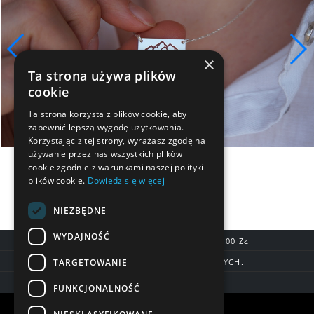
×
Ta strona używa plików
cookie
Ta strona korzysta z plików cookie, aby
zapewnić lepszą wygodę użytkowania.
Korzystając z tej strony, wyrażasz zgodę na
używanie przez nas wszystkich plików
cookie zgodnie z warunkami naszej polityki
plików cookie.
Dowiedz się więcej
NIEZBĘDNE
WYDAJNOŚĆ
DARMOWA DOSTAWA OD 200,00 ZŁ
TARGETOWANIE
DOSTAWA DO 7 DNI ROBOCZYCH.
BLIK, SZYBKIE PRZELEWY
FUNKCJONALNOŚĆ
Warunki zakupów