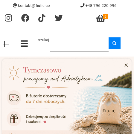
kontakt@fiufiu.co
+48 796 220 996
0
szukaj...